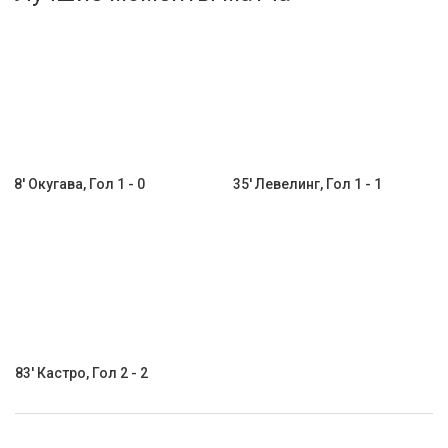
Активировать промокод
8' Окугава, Гол 1 - 0
35' Левелинг, Гол 1 - 1
83' Кастро, Гол 2 - 2