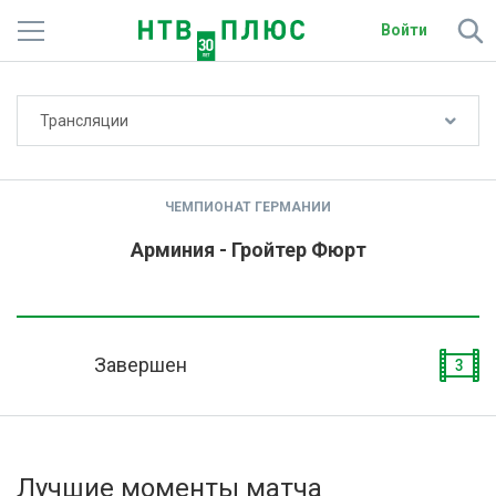
Войти
Не показывать счёт
Трансляции
Телеканалы
Фильмы и сериалы
ЧЕМПИОНАТ ГЕРМАНИИ
Спорт
Арминия - Гройтер Фюрт
Подписки
Радио
Завершен
3
Спутниковым абонентам
О сайте
Лучшие моменты матча