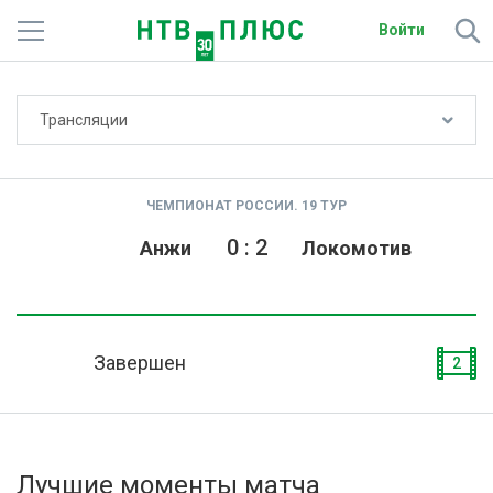
Войти
Не показывать счёт
Трансляции
Телеканалы
Фильмы и сериалы
ЧЕМПИОНАТ РОССИИ. 19 ТУР
Спорт
0
:
2
Анжи
Локомотив
Подписки
Радио
Завершен
2
Спутниковым абонентам
О сайте
Лучшие моменты матча