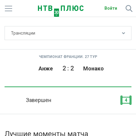
Войти
Не показывать счёт
Трансляции
Телеканалы
Фильмы и сериалы
ЧЕМПИОНАТ ФРАНЦИИ. 27 ТУР
Спорт
2
:
2
Анже
Монако
Подписки
Радио
Завершен
4
Спутниковым абонентам
О сайте
Лучшие моменты матча