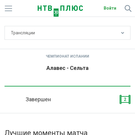
Войти
Не показывать счёт
Трансляции
Телеканалы
Фильмы и сериалы
ЧЕМПИОНАТ ИСПАНИИ
Спорт
Алавес - Сельта
Подписки
Радио
Завершен
2
Спутниковым абонентам
О сайте
Лучшие моменты матча