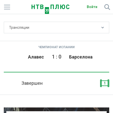
Войти
Не показывать счёт
Трансляции
Телеканалы
Фильмы и сериалы
ЧЕМПИОНАТ ИСПАНИИ
Спорт
1
:
0
Алавес
Барселона
Подписки
Радио
Завершен
1
Спутниковым абонентам
О сайте