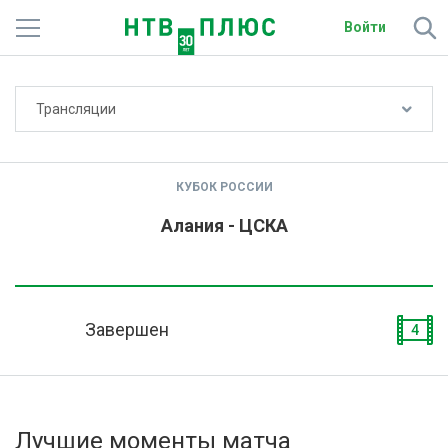
Войти
Не показывать счёт
Трансляции
Телеканалы
Фильмы и сериалы
КУБОК РОССИИ
Спорт
Алания - ЦСКА
Подписки
Радио
Завершен
4
Спутниковым абонентам
О сайте
Лучшие моменты матча