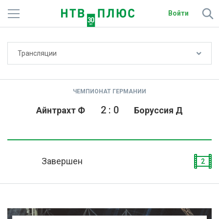
Войти
Не показывать счёт
Трансляции
Телеканалы
Фильмы и сериалы
ЧЕМПИОНАТ ГЕРМАНИИ
Спорт
2
:
0
Айнтрахт Ф
Боруссия Д
Подписки
Радио
Завершен
2
Спутниковым абонентам
О сайте