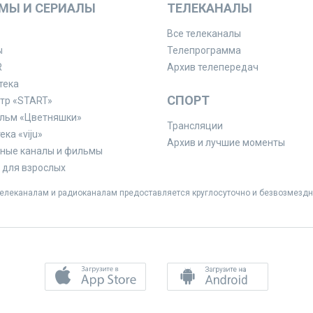
МЫ И СЕРИАЛЫ
ТЕЛЕКАНАЛЫ
Все телеканалы
ы
Телепрограмма
R
Архив телепередач
тека
СПОРТ
тр «START»
льм «Цветняшки»
Трансляции
ка «viju»
Архив и лучшие моменты
ные каналы и фильмы
для взрослых
леканалам и радиоканалам предоставляется круглосуточно и безвозмездн