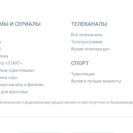
МЫ И СЕРИАЛЫ
ТЕЛЕКАНАЛЫ
Все телеканалы
ы
Телепрограмма
R
Архив телепередач
тека
СПОРТ
тр «START»
льм «Цветняшки»
Трансляции
ка «viju»
Архив и лучшие моменты
ные каналы и фильмы
для взрослых
леканалам и радиоканалам предоставляется круглосуточно и безвозмездн