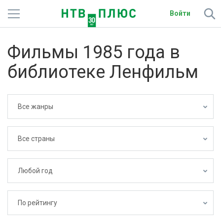
Войти
Телеканалы
Фильмы 1985 года в
Фильмы и сериалы
библиотеке Ленфильм
Спорт
Все жанры
Подписки
Радио
Все страны
Спутниковым абонентам
Любой год
О сайте
Активировать промокод
По рейтингу