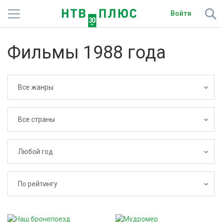
Войти
Телеканалы
Фильмы 1988 года
Фильмы и сериалы
Спорт
Все жанры
Подписки
Все страны
Радио
Любой год
Спутниковым абонентам
О сайте
По рейтингу
Активировать промокод