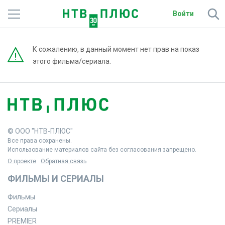
Войти
Телеканалы
К сожалению, в данный момент нет прав на показ
этого фильма/сериала.
Фильмы и сериалы
Спорт
Подписки
© ООО "НТВ-ПЛЮС"
Радио
Все права сохранены.
Использование материалов сайта без согласования запрещено.
Спутниковым абонентам
О проекте
Обратная связь
ФИЛЬМЫ И СЕРИАЛЫ
О сайте
Фильмы
Активировать промокод
Сериалы
PREMIER