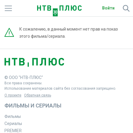
Войти
Телеканалы
К сожалению, в данный момент нет прав на показ
этого фильма/сериала.
Фильмы и сериалы
Спорт
Подписки
© ООО "НТВ-ПЛЮС"
Радио
Все права сохранены.
Использование материалов сайта без согласования запрещено.
Спутниковым абонентам
О проекте
Обратная связь
ФИЛЬМЫ И СЕРИАЛЫ
О сайте
Фильмы
Активировать промокод
Сериалы
PREMIER