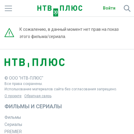
Войти
Телеканалы
К сожалению, в данный момент нет прав на показ
этого фильма/сериала.
Фильмы и сериалы
Спорт
Подписки
© ООО "НТВ-ПЛЮС"
Радио
Все права сохранены.
Использование материалов сайта без согласования запрещено.
Спутниковым абонентам
О проекте
Обратная связь
ФИЛЬМЫ И СЕРИАЛЫ
О сайте
Фильмы
Активировать промокод
Сериалы
PREMIER