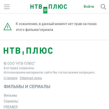
Войти
Телеканалы
К сожалению, в данный момент нет прав на показ
этого фильма/сериала.
Фильмы и сериалы
Спорт
Подписки
© ООО "НТВ-ПЛЮС"
Радио
Все права сохранены.
Использование материалов сайта без согласования запрещено.
Спутниковым абонентам
О проекте
Обратная связь
ФИЛЬМЫ И СЕРИАЛЫ
О сайте
Фильмы
Активировать промокод
Сериалы
PREMIER