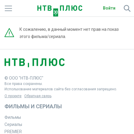
Войти
Телеканалы
К сожалению, в данный момент нет прав на показ
этого фильма/сериала.
Фильмы и сериалы
Спорт
Подписки
© ООО "НТВ-ПЛЮС"
Радио
Все права сохранены.
Использование материалов сайта без согласования запрещено.
Спутниковым абонентам
О проекте
Обратная связь
ФИЛЬМЫ И СЕРИАЛЫ
О сайте
Фильмы
Активировать промокод
Сериалы
PREMIER