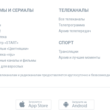
МЫ И СЕРИАЛЫ
ТЕЛЕКАНАЛЫ
Все телеканалы
ы
Телепрограмма
R
Архив телепередач
тека
СПОРТ
тр «START»
льм «Цветняшки»
Трансляции
ка «viju»
Архив и лучшие моменты
ные каналы и фильмы
для взрослых
леканалам и радиоканалам предоставляется круглосуточно и безвозмездн