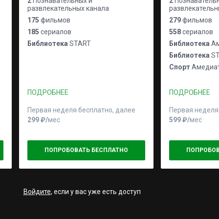
2
Познавательных и
2
Познавательн
развлекательных канала
развлекательн
175
фильмов
279
фильмов
185
сериалов
558
сериалов
Библиотека
START
Библиотека
Ам
Библиотека
ST
Спорт
Амедиат
ПОДРОБНЕЕ
ПОДРОБНЕЕ
Первая неделя бесплатно, далее
Первая неделя
299 ₽⁠/⁠
мес
599 ₽⁠/⁠
мес
ПОПРОБОВАТЬ БЕСПЛАТНО
ПОПРОБОВ
Войдите
, если у вас уже есть доступ