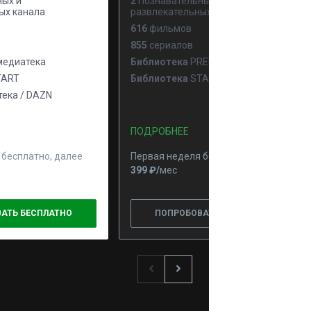
ых и
2
Познавательных и
ых канала
развлекательных канала
616
фильмов
855
сериалов
едиатека
Библиотека
PREMIER
ART
Библиотека
START
ека / DAZN
ПОДРОБНЕЕ
 бесплатно, далее
Первая неделя бесплатно, далее
399 ₽⁠/⁠
мес
АТЬ БЕСПЛАТНО
ПОПРОБОВАТЬ БЕСПЛАТНО