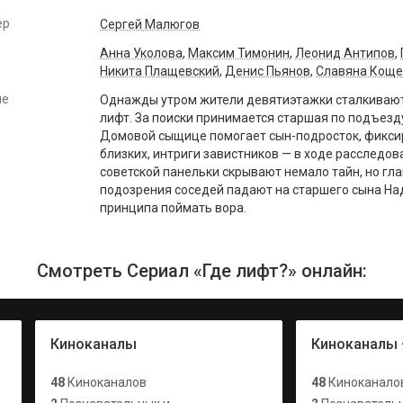
ер
Сергей Малюгов
Анна Уколова
,
Максим Тимонин
,
Леонид Антипов
,
Никита Плащевский
,
Денис Пьянов
,
Славяна Коще
ие
Однажды утром жители девятиэтажки сталкивают
лифт. За поиски принимается старшая по подъезд
Домовой сыщице помогает сын-подросток, фикси
близких, интриги завистников — в ходе расследов
советской панельки скрывают немало тайн, но гла
подозрения соседей падают на старшего сына На
принципа поймать вора.
Смотреть Сериал «Где лифт?» онлайн:
Киноканалы
Киноканалы 
48
Киноканалов
48
Киноканало