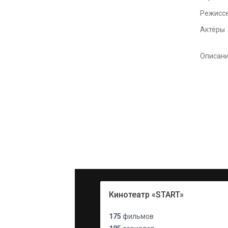
Режисс
Актёры
Описан
Кинотеатр «START»
175
фильмов