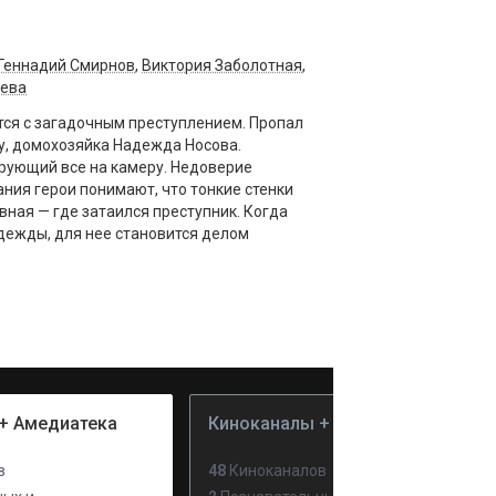
Геннадий Смирнов
,
Виктория Заболотная
,
ева
ся с загадочным преступлением. Пропал
у, домохозяйка Надежда Носова.
рующий все на камеру. Недоверие
ания герои понимают, что тонкие стенки
вная — где затаился преступник. Когда
дежды, для нее становится делом
+ Амедиатека
Киноканалы + PREMIER
в
48
Киноканалов