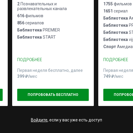
2
Познавательных и
1755
фильмов
развлекательных канала
1651
сериал
616
фильмов
Библиотека
Ам
856
сериалов
Библиотека
P
Библиотека
PREMIER
Библиотека
S
Библиотека
START
Библиотека
vi
Спорт
Амедиат
ПОДРОБНЕЕ
ПОДРОБНЕЕ
Первая неделя бесплатно, далее
Первая неделя
399 ₽⁠/⁠
мес
749 ₽⁠/⁠
мес
ПОПРОБОВАТЬ БЕСПЛАТНО
ПОПРОБО
Войдите
, если у вас уже есть доступ