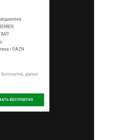
едиатека
REMIER
TART
ju
ека / DAZN
 бесплатно, далее
ВАТЬ БЕСПЛАТНО