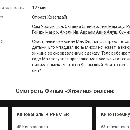
жительность
127 мин.
ер
Стюарт Хэзелдайн
Сэм Уортингтон
,
Октавия Спенсер
,
Тим Макгроу
,
Р
Гейдж Манро
,
Амели Ив
,
Авраам Авив Алуш
,
Суми
ие
Счастливый семьянин Мак Филлипс отправляется 
детьми. Его младшая дочь Мисси исчезает, а вско
хижине ее окровавленную одежду. Тело ребенка т
года Мак получает приглашение посетить тот сам
письма намекает, что он Всевышний. Чья-то жес
сил?
Смотреть Фильм «Хижина» онлайн:
Киноканалы + PREMIER
Кино Преми
48
Киноканалов
63
телеканала