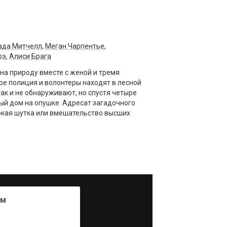
ада Митчелл
,
Меган Чарпентье
,
рэ
,
Алиси Брага
на природу вместе с женой и тремя
ре полиция и волонтеры находят в лесной
ак и не обнаруживают, но спустя четыре
ый дом на опушке. Адресат загадочного
токая шутка или вмешательство высших
ум