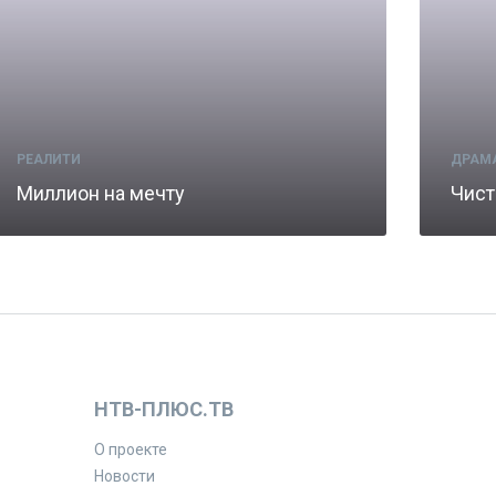
РЕАЛИТИ
ДРАМ
Миллион на мечту
Чист
НТВ-ПЛЮС.ТВ
О проекте
Новости