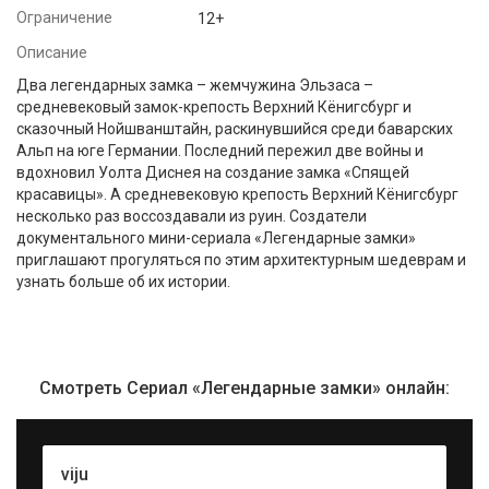
Ограничение
12+
Описание
Два легендарных замка – жемчужина Эльзаса –
средневековый замок-крепость Верхний Кёнигсбург и
сказочный Нойшванштайн, раскинувшийся среди баварских
Альп на юге Германии. Последний пережил две войны и
вдохновил Уолта Диснея на создание замка «Спящей
красавицы». А средневековую крепость Верхний Кёнигсбург
несколько раз воссоздавали из руин. Создатели
документального мини-сериала «Легендарные замки»
приглашают прогуляться по этим архитектурным шедеврам и
узнать больше об их истории.
Смотреть Сериал «Легендарные замки» онлайн:
viju