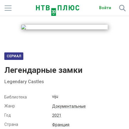
Войти
Телеканалы
Фильмы и сериалы
Спорт
СЕРИАЛ
Подписки
Легендарные замки
Радио
Legendary Castles
Спутниковым абонентам
viju
Библиотека
О сайте
Жанр
Документальные
Год
2021
Активировать промокод
Страна
Франция