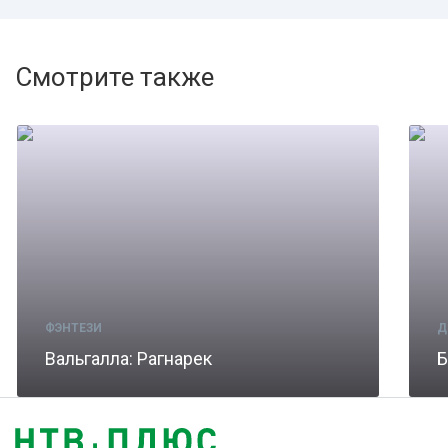
Смотрите также
ФЭНТЕЗИ
Д
Вальгалла: Рагнарек
Б