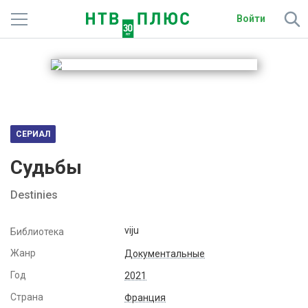
Войти
Телеканалы
Фильмы и сериалы
Спорт
СЕРИАЛ
Подписки
Судьбы
Радио
Destinies
Спутниковым абонентам
viju
Библиотека
О сайте
Жанр
Документальные
Год
2021
Активировать промокод
Страна
Франция