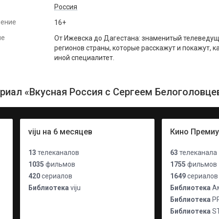
Россия
чение
16+
ие
От Ижевска до Дагестана: знаменитый телеведущ
регионов страны, которые расскажут и покажут, ка
иной специалитет.
риал «Вкусная Россия с Сергеем Белоголовце
viju на 6 месяцев
Кино Преми
13
телеканалов
63
телеканала
1035
фильмов
1755
фильмов
420
сериалов
1649
сериалов
Библиотека
viju
Библиотека
Ам
Библиотека
P
Библиотека
S