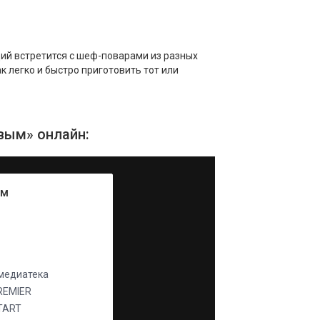
ий встретится с шеф-поварами из разных
к легко и быстро приготовить тот или
вым» онлайн:
ум
едиатека
REMIER
TART