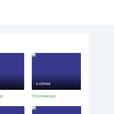
5 СЕРИЯ
рг
Петрозаводск