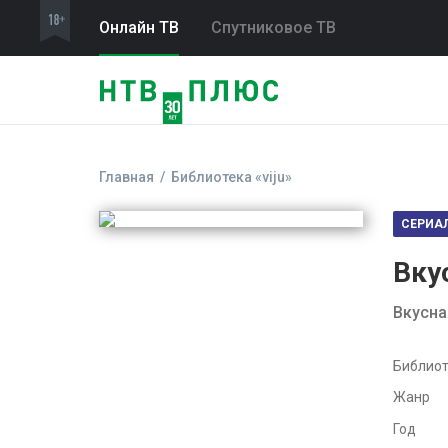
Онлайн ТВ
Спутниковое ТВ
Главная
Библиотека «viju»
СЕРИА
Вку
Вкусна
Библиот
Жанр
Год