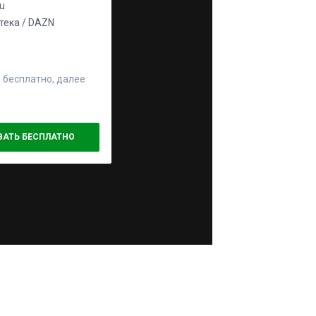
ju
ека / DAZN
 бесплатно, далее
ВАТЬ БЕСПЛАТНО