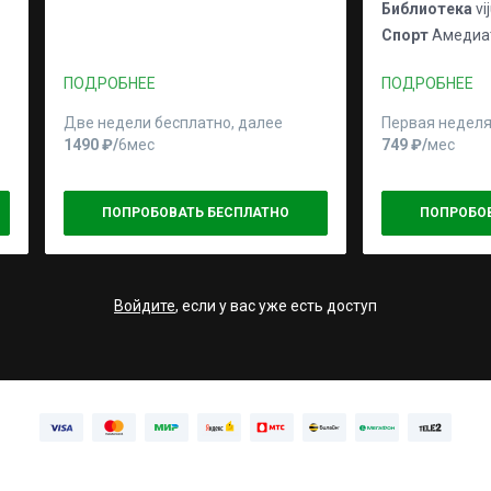
Библиотека
vi
Спорт
Амедиат
ПОДРОБНЕЕ
ПОДРОБНЕЕ
Две недели бесплатно, далее
Первая неделя
1490 ₽⁠/⁠
6мес
749 ₽⁠/⁠
мес
ПОПРОБОВАТЬ БЕСПЛАТНО
ПОПРОБО
Войдите
, если у вас уже есть доступ