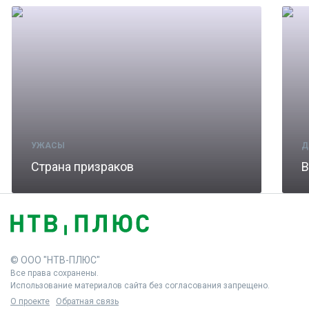
УЖАСЫ
Д
Страна призраков
В
© ООО "НТВ-ПЛЮС"
Все права сохранены.
Использование материалов сайта без согласования запрещено.
О проекте
Обратная связь