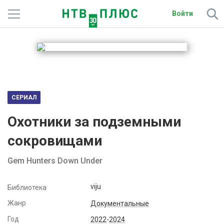
Войти
Телеканалы
Фильмы и сериалы
Спорт
СЕРИАЛ
Подписки
Охотники за подземными
Радио
сокровищами
Спутниковым абонентам
Gem Hunters Down Under
О сайте
viju
Библиотека
Жанр
Активировать промокод
Документальные
Год
2022
-
2024