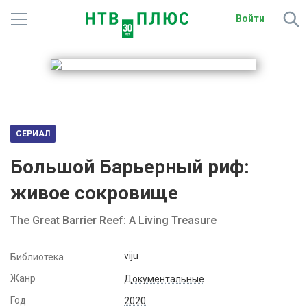
Войти
Телеканалы
Фильмы и сериалы
Спорт
СЕРИАЛ
Подписки
Большой Барьерный риф:
Радио
живое сокровище
Спутниковым абонентам
The Great Barrier Reef: A Living Treasure
О сайте
viju
Библиотека
Жанр
Активировать промокод
Документальные
Год
2020