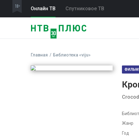
Онлайн ТВ
Спутниковое ТВ
Главная
Библиотека «viju»
ФИЛЬМ
Кро
Crocodi
Библиот
Жанр
Год