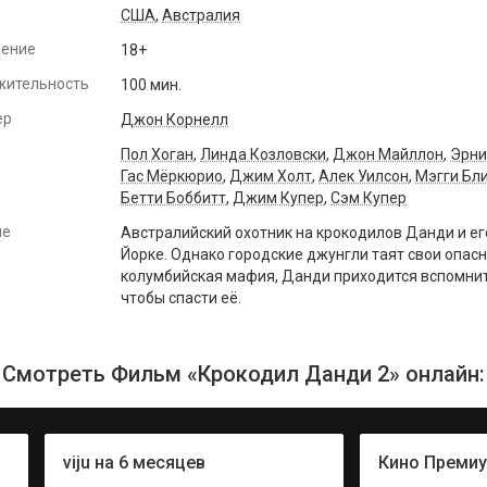
США
,
Австралия
чение
18+
жительность
100 мин.
ер
Джон Корнелл
Пол Хоган
,
Линда Козловски
,
Джон Майллон
,
Эрни
Гас Мёркюрио
,
Джим Холт
,
Алек Уилсон
,
Мэгги Бл
Бетти Боббитт
,
Джим Купер
,
Сэм Купер
ие
Австралийский охотник на крокодилов Данди и е
Йорке. Однако городские джунгли таят свои опас
колумбийская мафия, Данди приходится вспомнит
чтобы спасти её.
Смотреть Фильм «Крокодил Данди 2» онлайн:
viju на 6 месяцев
Кино Преми