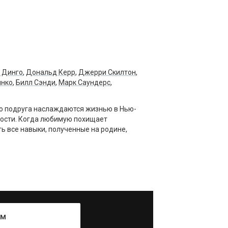
 Динго
,
Дональд Керр
,
Джерри Скилтон
,
инко
,
Билл Сэнди
,
Марк Саундерс
,
го подруга наслаждаются жизнью в Нью-
ности. Когда любимую похищает
ь все навыки, полученные на родине,
ум