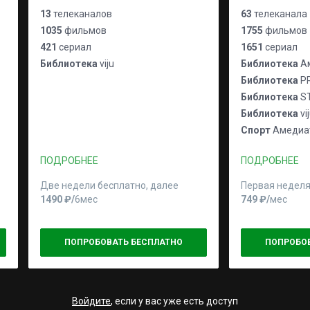
13
телеканалов
63
телеканала
1035
фильмов
1755
фильмов
421
сериал
1651
сериал
Библиотека
viju
Библиотека
Ам
Библиотека
P
Библиотека
S
Библиотека
vi
Спорт
Амедиат
ПОДРОБНЕЕ
ПОДРОБНЕЕ
Две недели бесплатно, далее
Первая неделя
1490 ₽⁠/⁠
6мес
749 ₽⁠/⁠
мес
ПОПРОБОВАТЬ БЕСПЛАТНО
ПОПРОБО
Войдите
, если у вас уже есть доступ