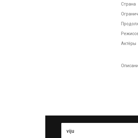
Страна
Ограни
Продол
Режисс
Актёры
Описан
viju