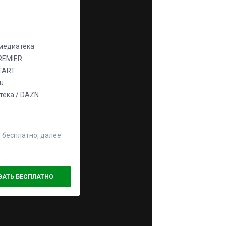
едиатека
REMIER
TART
ju
ека / DAZN
 бесплатно, далее
ВАТЬ БЕСПЛАТНО