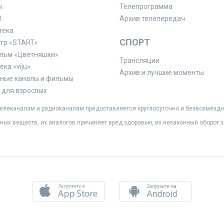
ы
Телепрограмма
R
Архив телепередач
тека
СПОРТ
тр «START»
льм «Цветняшки»
Трансляции
ка «viju»
Архив и лучшие моменты
ные каналы и фильмы
для взрослых
леканалам и радиоканалам предоставляется круглосуточно и безвозмездн
ных веществ, их аналогов причиняет вред здоровью, их незаконный оборот