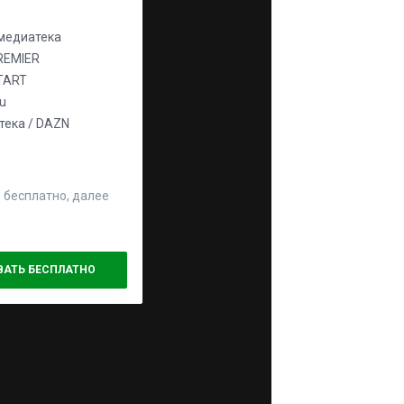
едиатека
REMIER
TART
ju
ека / DAZN
 бесплатно, далее
ВАТЬ БЕСПЛАТНО