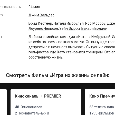
жительность
94 мин.
ер
Джим Вальдес
Бойд Кестнер
,
Натали Имбрулья
,
Роб Морроу
,
Джей
Лоуренс Нельсон
,
Зэйн Эмори
,
Бакари Болден
ие
Добрая семейная комедия с Натали Имбрульей. И
из себя во время важного матча. Он вынужден за
депрессию и начинает выпивать. Ситуацию спаса
гольфистов, где Хатч становится тренером. Это 
собственную жизнь.
Смотреть Фильм «Игра их жизни» онлайн:
Киноканалы + PREMIER
Кино Преми
48
Киноканалов
63
телеканала
2
Познавательных и
1755
фильмов