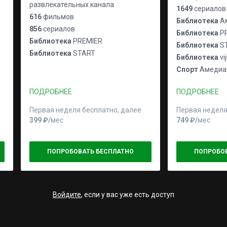
развлекательных канала
1649
сериалов
616
фильмов
Библиотека
Ам
856
сериалов
Библиотека
P
Библиотека
PREMIER
Библиотека
S
Библиотека
START
Библиотека
vi
Спорт
Амедиат
ПОДРОБНЕЕ
ПОДРОБНЕЕ
Первая неделя бесплатно, далее
Первая неделя
399 ₽⁠/⁠
мес
749 ₽⁠/⁠
мес
ПОПРОБОВАТЬ БЕСПЛАТНО
ПОПРОБО
Войдите
, если у вас уже есть доступ