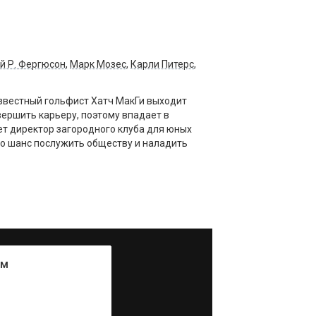
 Р. Фергюсон
,
Марк Мозес
,
Карли Питерс
,
звестный гольфист Хатч МакГи выходит
вершить карьеру, поэтому впадает в
ет директор загородного клуба для юных
его шанс послужить обществу и наладить
ум