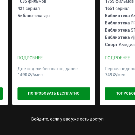
1035
фильмов
1755
фильмов
421
сериал
1651
сериал
Библиотека
viju
Библиотека
Ам
Библиотека
P
Библиотека
S
Библиотека
vi
Спорт
Амедиат
ПОДРОБНЕЕ
ПОДРОБНЕЕ
Две недели бесплатно, далее
Первая неделя
1490 ₽⁠/⁠
6мес
749 ₽⁠/⁠
мес
ПОПРОБОВАТЬ БЕСПЛАТНО
ПОПРОБО
Войдите
, если у вас уже есть доступ