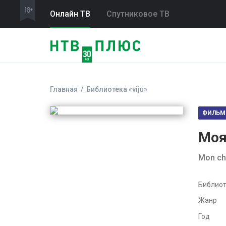
Онлайн ТВ
Спутниковое ТВ
Главная
Библиотека «viju»
ФИЛЬМ
Моя
Mon ch
Библиот
Жанр
Год