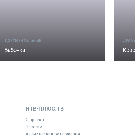
ДОКУМЕНТАЛЬНЫЕ
ДРАМ
Бабочки
Коро
НТВ-ПЛЮС.ТВ
О проекте
Новости
Акции и спецпредложения