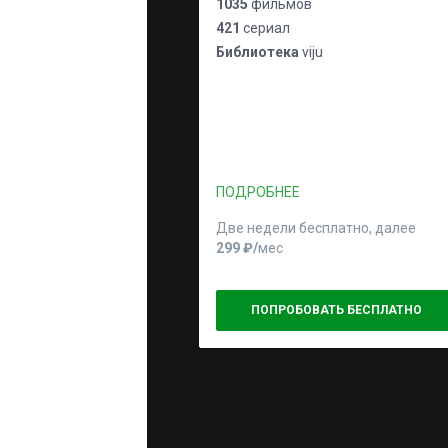
1035
фильмов
421
сериал
Библиотека
viju
ПОДРОБНЕЕ
Две недели бесплатно, далее
299 ₽⁠/⁠
мес
ПОПРОБОВАТЬ БЕСПЛАТНО