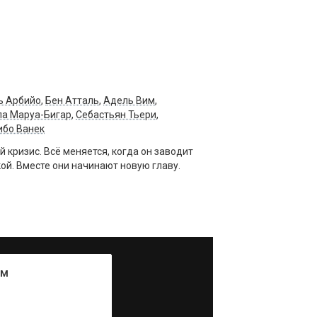
ь Арбийо
,
Бен Атталь
,
Адель Вим
,
ла Маруа-Бигар
,
Себастьян Тьери
,
ибо Ванек
 кризис. Всё меняется, когда он заводит
ой. Вместе они начинают новую главу.
ум