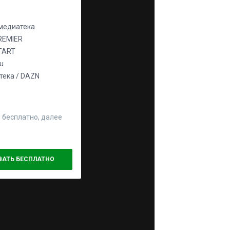
едиатека
REMIER
TART
ju
ека / DAZN
 бесплатно, далее
ВАТЬ БЕСПЛАТНО