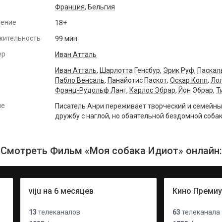
Франция
,
Бельгия
чение
18+
жительность
99 мин.
ер
Иван Атталь
Иван Атталь
,
Шарлотта Генсбур
,
Эрик Руф
,
Паскал
Пабло Венсаль
,
Панайотис Паскот
,
Оскар Копп
,
Ло
Франц-Рудольф Ланг
,
Карлос Эбрар
,
Йон Эбрар
,
Т
ие
Писатель Анри переживает творческий и семейный
дружбу с наглой, но обаятельной бездомной собак
Смотреть Фильм «Моя собака Идиот» онлайн:
viju на 6 месяцев
Кино Преми
13
телеканалов
63
телеканала