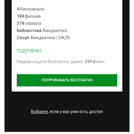
4
Киноканала
104
фильма
374
сериала
Библиотека
Амедиатека
Спорт
Амедиатека / DAZN
ПОДРОБНЕЕ
Первая неделя бесплатно, далее
599 ₽⁠/⁠
мес
ПОПРОБОВАТЬ БЕСПЛАТНО
Войдите
, если у вас уже есть доступ