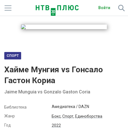
Войти
Телеканалы
Фильмы и сериалы
Спорт
СПОРТ
Подписки
Хайме Мунгия vs Гонсало
Радио
Гастон Кориа
Спутниковым абонентам
Jaime Munguia vs Gonzalo Gaston Coria
О сайте
Амедиатека / DAZN
Библиотека
Жанр
Активировать промокод
Бокс
,
Спорт
,
Единоборства
Год
2022