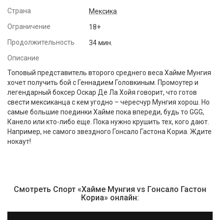
Страна
Мексика
Ограничение
18+
Продолжительность
34 мин.
Описание
Топовый представитель второго среднего веса Хайме Мунгия
хочет получить бой с Геннадием Головкиным. Промоутер и
легендарный боксер Оскар Де Ла Хойя говорит, что готов
свести мексиканца с кем угодно – чересчур Мунгия хорош. Но
самые большие поединки Хайме пока впереди, будь то GGG,
Канело или кто-либо еще. Пока нужно крушить тех, кого дают.
Например, не самого звездного Гонсало Гастона Кориа. Ждите
нокаут!
Смотреть Спорт «Хайме Мунгия vs Гонсало Гастон
Кориа» онлайн: