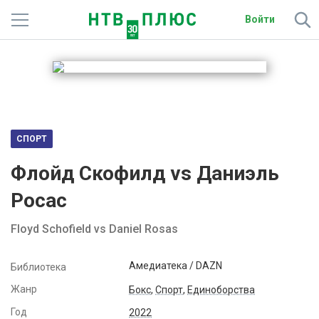
Войти
Телеканалы
Фильмы и сериалы
Спорт
СПОРТ
Подписки
Флойд Скофилд vs Даниэль
Радио
Росас
Спутниковым абонентам
Floyd Schofield vs Daniel Rosas
О сайте
Амедиатека / DAZN
Библиотека
Жанр
Активировать промокод
Бокс
,
Спорт
,
Единоборства
Год
2022