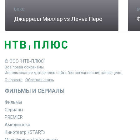
БОКС
Б
Джаррелл Миллер vs Ленье Перо
Ф
© ООО "НТВ-ПЛЮС"
Все права сохранены.
Использование материалов сайта без согласования запрещено.
О проекте
Обратная связь
ФИЛЬМЫ И СЕРИАЛЫ
Фильмы
Сериалы
PREMIER
Амедиатека
Кинотеатр «START»
Мульфильм «Цветняшки»