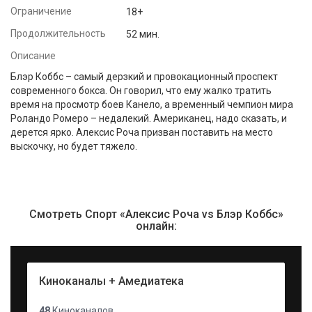
Ограничение
18+
Продолжительность
52 мин.
Описание
Блэр Коббс – самый дерзкий и провокационный проспект
современного бокса. Он говорил, что ему жалко тратить
время на просмотр боев Канело, а временный чемпион мира
Роландо Ромеро – недалекий. Американец, надо сказать, и
дерется ярко. Алексис Роча призван поставить на место
выскочку, но будет тяжело.
Смотреть Спорт «Алексис Роча vs Блэр Коббс»
онлайн:
Киноканалы + Амедиатека
48
Киноканалов