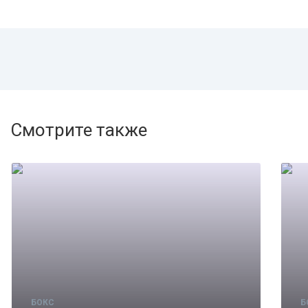
Смотрите также
БОКС
Б