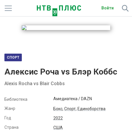
Войти
Телеканалы
Фильмы и сериалы
Спорт
СПОРТ
Подписки
Алексис Роча vs Блэр Коббс
Радио
Alexis Rocha vs Blair Cobbs
Спутниковым абонентам
Амедиатека / DAZN
Библиотека
О сайте
Жанр
Бокс
,
Спорт
,
Единоборства
Год
2022
Активировать промокод
Страна
США