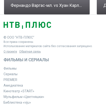
Фернандо Варгас-мл. vs Хуан Карлос Кордонес
Д
© ООО "НТВ-ПЛЮС"
Все права сохранены.
Использование материалов сайта без согласования запрещено.
О проекте
Обратная связь
ФИЛЬМЫ И СЕРИАЛЫ
Фильмы
Сериалы
PREMIER
Амедиатека
Кинотеатр «START»
Мульфильм «Цветняшки»
Библиотека «viju»