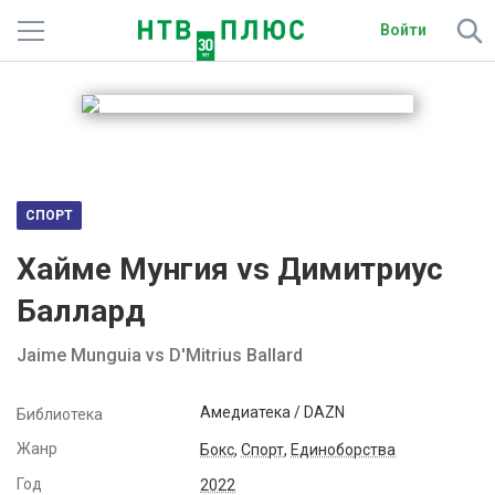
Войти
Телеканалы
Фильмы и сериалы
Спорт
СПОРТ
Подписки
Хайме Мунгия vs Димитриус
Радио
Баллард
Спутниковым абонентам
Jaime Munguia vs D'Mitrius Ballard
О сайте
Амедиатека / DAZN
Библиотека
Жанр
Активировать промокод
Бокс
,
Спорт
,
Единоборства
Год
2022