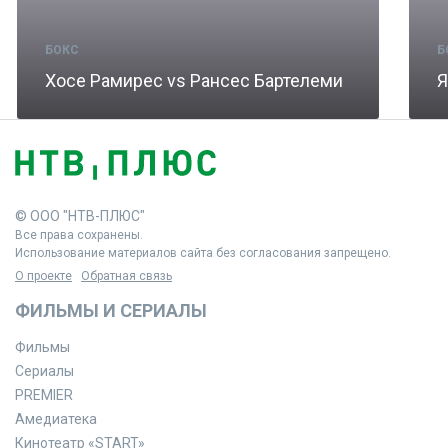
БОКС
Б
Хосе Рамирес vs Рансес Бартелеми
© ООО "НТВ-ПЛЮС"
Все права сохранены.
Использование материалов сайта без согласования запрещено.
О проекте
Обратная связь
ФИЛЬМЫ И СЕРИАЛЫ
Фильмы
Сериалы
PREMIER
Амедиатека
Кинотеатр «START»