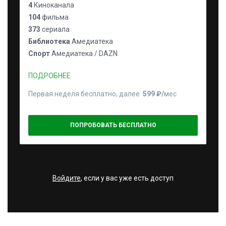
4
Киноканала
104
фильма
373
сериала
Библиотека
Амедиатека
Спорт
Амедиатека / DAZN
ПОДРОБНЕЕ
Первая неделя бесплатно, далее
599 ₽⁠/⁠
мес
ПОПРОБОВАТЬ БЕСПЛАТНО
Войдите
, если у вас уже есть доступ