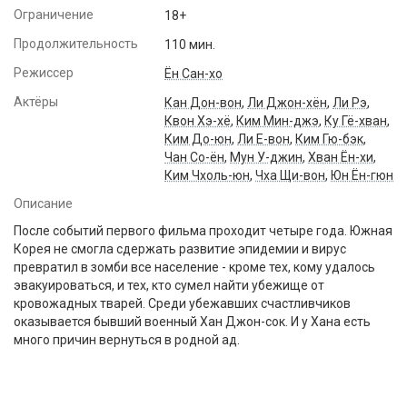
Ограничение
18+
Продолжительность
110 мин.
Режиссер
Ён Сан-хо
Актёры
Кан Дон-вон
,
Ли Джон-хён
,
Ли Рэ
,
Квон Хэ-хё
,
Ким Мин-джэ
,
Ку Гё-хван
,
Ким До-юн
,
Ли Е-вон
,
Ким Гю-бэк
,
Чан Со-ён
,
Мун У-джин
,
Хван Ён-хи
,
Ким Чхоль-юн
,
Чха Щи-вон
,
Юн Ён-гюн
Описание
После событий первого фильма проходит четыре года. Южная
Корея не смогла сдержать развитие эпидемии и вирус
превратил в зомби все население - кроме тех, кому удалось
эвакуироваться, и тех, кто сумел найти убежище от
кровожадных тварей. Среди убежавших счастливчиков
оказывается бывший военный Хан Джон-сок. И у Хана есть
много причин вернуться в родной ад.