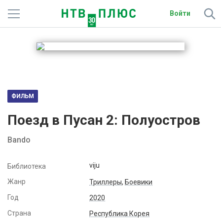
Войти
Телеканалы
Фильмы и сериалы
Спорт
ФИЛЬМ
Подписки
Поезд в Пусан 2: Полуостров
Радио
Bando
Спутниковым абонентам
viju
Библиотека
О сайте
Жанр
Триллеры
,
Боевики
Год
2020
Активировать промокод
Страна
Республика Корея