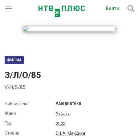
Войти
Телеканалы
Фильмы и сериалы
Спорт
ФИЛЬМ
Подписки
З/Л/О/85
Радио
V/H/S/85
Спутниковым абонентам
Амедиатека
Библиотека
О сайте
Жанр
Ужасы
Год
2023
Активировать промокод
Страна
США
,
Мексика