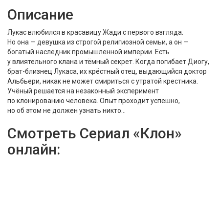
Описание
Лукас влюбился в красавицу Жади с первого взгляда.
Но она — девушка из строгой религиозной семьи, а он —
богатый наследник промышленной империи. Есть
у влиятельного клана и тёмный секрет. Когда погибает Диогу,
брат-близнец Лукаса, их крёстный отец, выдающийся доктор
Альбьери, никак не может смириться с утратой крестника.
Учёный решается на незаконный эксперимент
по клонированию человека. Опыт проходит успешно,
но об этом не должен узнать никто…
Смотреть Сериал «Клон»
онлайн:
viju
13
телеканалов