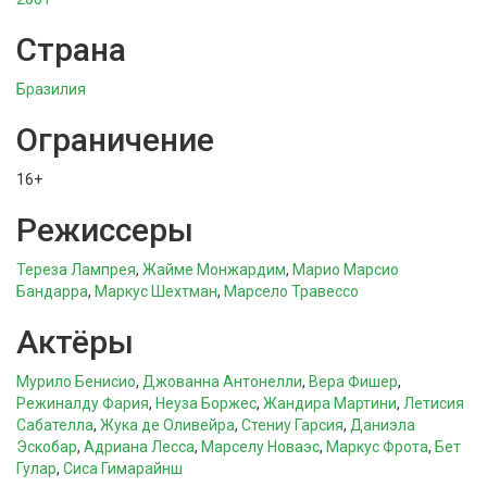
Страна
Бразилия
Ограничение
16+
Режиссеры
Тереза Лампрея
,
Жайме Монжардим
,
Марио Марсио
Бандарра
,
Маркус Шехтман
,
Марсело Травессо
Актёры
Мурило Бенисио
,
Джованна Антонелли
,
Вера Фишер
,
Режиналду Фария
,
Неуза Боржес
,
Жандира Мартини
,
Летисия
Сабателла
,
Жука де Оливейра
,
Стениу Гарсия
,
Даниэла
Эскобар
,
Адриана Лесса
,
Марселу Новаэс
,
Маркус Фрота
,
Бет
Гулар
,
Сиса Гимарайнш