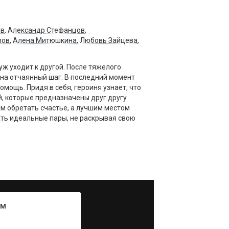
ов
,
Александр Стефанцов
,
лов
,
Алена Митюшкина
,
Любовь Зайцева
,
уж уходит к другой. После тяжелого
 на отчаянный шаг. В последний момент
мощь. Придя в себя, героиня узнает, что
, которые предназначены друг другу
м обретать счастье, а лучшим местом
вать идеальные пары, не раскрывая свою
ум