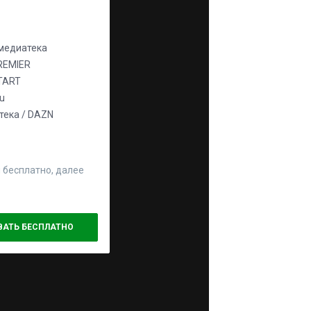
едиатека
REMIER
TART
ju
ека / DAZN
 бесплатно, далее
ВАТЬ БЕСПЛАТНО