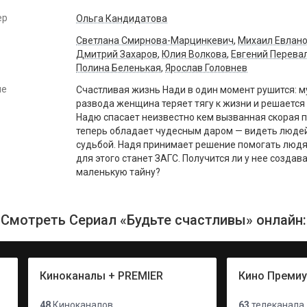
ер
Ольга Кандидатова
Светлана Смирнова-Марцинкевич
,
Михаил Евлан
Дмитрий Захаров
,
Юлия Волкова
,
Евгений Перева
Полина Беленькая
,
Ярослав Головнев
ие
Счастливая жизнь Нади в один момент рушится: м
развода женщина теряет тягу к жизни и решается
Надю спасает неизвестно кем вызванная скорая по
теперь обладает чудесным даром — видеть людей
судьбой. Надя принимает решение помогать людя
для этого станет ЗАГС. Получится ли у нее созда
маленькую тайну?
Смотреть Сериал «Будьте счастливы» онлайн:
Киноканалы + PREMIER
Кино Преми
48
Киноканалов
63
телеканала