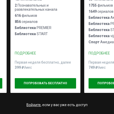
2
Познавательных и
1755
фильмов
развлекательных канала
1649
сериалов
616
фильмов
Библиотека
Ам
856
сериалов
Библиотека
P
Библиотека
PREMIER
Библиотека
S
Библиотека
START
Библиотека
vi
Спорт
Амедиат
ПОДРОБНЕЕ
ПОДРОБНЕЕ
Первая неделя бесплатно, далее
Первая неделя
399 ₽⁠/⁠
мес
749 ₽⁠/⁠
мес
ПОПРОБОВАТЬ БЕСПЛАТНО
ПОПРОБО
Войдите
, если у вас уже есть доступ