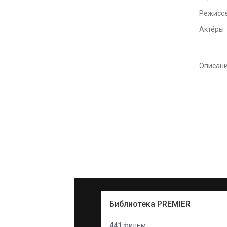
Режисс
Актёры
Описан
Библиотека PREMIER
441
фильм