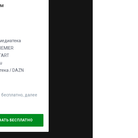
ум
едиатека
REMIER
TART
ju
ека / DAZN
 бесплатно, далее
ВАТЬ БЕСПЛАТНО