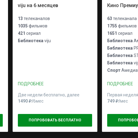
viju на 6 месяцев
Кино Преми
13
телеканалов
63
телеканала
1035
фильмов
1755
фильмов
421
сериал
1651
сериал
Библиотека
viju
Библиотека
Ам
Библиотека
P
Библиотека
S
Библиотека
vi
Спорт
Амедиат
ПОДРОБНЕЕ
ПОДРОБНЕЕ
Две недели бесплатно, далее
Первая неделя
1490 ₽⁠/⁠
6мес
749 ₽⁠/⁠
мес
ПОПРОБОВАТЬ БЕСПЛАТНО
ПОПРОБО