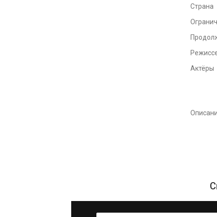
Страна
Ограни
Продол
Режисс
Актёры
Описан
С