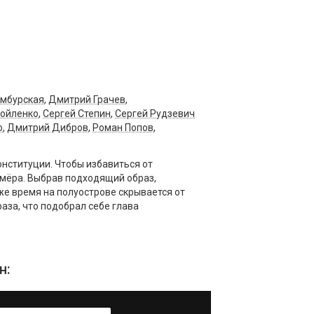
амбурская
,
Дмитрий Грачев
,
ойленко
,
Сергей Степин
,
Сергей Рудзевич
о
,
Дмитрий Дибров
,
Роман Попов
,
онституции. Чтобы избавиться от
имёра. Выбрав подходящий образ,
же время на полуострове скрывается от
раза, что подобрал себе глава
н: