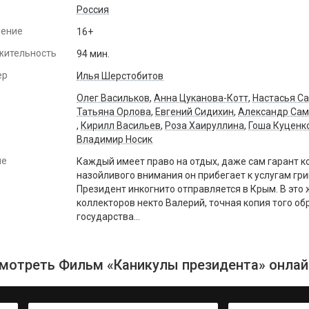
Россия
чение
16+
жительность
94 мин.
ер
Илья Шерстобитов
Олег Васильков
,
Анна Цуканова-Котт
,
Настасья С
Татьяна Орлова
,
Евгений Сидихин
,
Александр Сам
,
Кирилл Васильев
,
Роза Хаируллина
,
Гоша Куценк
Владимир Носик
ие
Каждый имеет право на отдых, даже сам гарант к
назойливого внимания он прибегает к услугам гр
Президент инкогнито отправляется в Крым. В это 
коллекторов некто Валерий, точная копия того об
государства...
мотреть Фильм «Каникулы президента» онлай