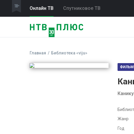
Онлайн ТВ
Спутниковое ТВ
Главная
Библиотека «viju»
ФИЛЬМ
Кан
Канику
Библиот
Жанр
Год