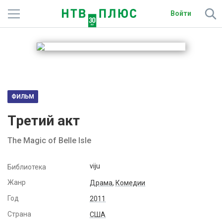
Войти
Телеканалы
Фильмы и сериалы
Спорт
ФИЛЬМ
Подписки
Третий акт
Радио
The Magic of Belle Isle
Спутниковым абонентам
viju
Библиотека
О сайте
Жанр
Драма
,
Комедии
Год
2011
Активировать промокод
Страна
США