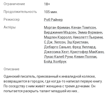
Ограничение
18+
Продолжительность
105 мин.
Режиссер
Роб Райнер
Актёры
Морган Фриман
,
Кенан Томпсон
,
Вирджиния Мэдсен
,
Эмма Фурманн
,
Мадлен Кэрролл
,
Николетт Пьерини
,
С.Дж. Уилсон
,
Эш Кристиан
,
Дебарго Саньял
,
Фред Уиллард
,
Джессика Хехт
,
Кристофер МакКанн
,
Лукас Калеб Руни
,
Кевин Поллак
,
Бойд Холбрук
Описание
Одинокий писатель, прикованный к инвалидной коляске,
возвращается в городок, где когда-то написал первую книгу.
По соседству с ним живёт женщина с тремя дочками. Он
попытается раскрыть талант младшей из них...