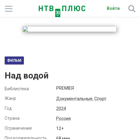
Войти
Телеканалы
Фильмы и сериалы
Спорт
ФИЛЬМ
Подписки
Над водой
Радио
PREMIER
Библиотека
Спутниковым абонентам
Жанр
Документальные
,
Спорт
Год
2024
О сайте
Страна
Россия
Активировать промокод
Ограничение
12+
Продолжительность
68 мин.