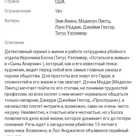
Страна
США
Ограничение
18+
Актёры
Эми Акино
,
Мэдисон Линтц
,
Лэнс Реддик
,
Джейми Гектор
,
Титус Уэлливер
Описание
Детективный сериал о жизни и работе сотрудника убойного
отдела Иеронима Босха (Титус Уэлливер, «Остаться в живых»
и «Сыны Анархии» ), который, как и его известный тезка-
художник, видит перед собой все самые главные ужасы и
пороки общества. Для простоты все зовут его Гарри, а
сложностей в его жизни и так хватает. Дочка Мэдди (Мэдисон
Линтц) мечтает пойти по его стопам, не понимая трудностей
профессии, из всех коллег с ним может нормально общаться
только напарник Джерри (Джейми Гектор, «Прослушка»), а
начальство плетет интриги и, возможно, само не очень чисто
на руку. Неизвестно, к счастью или к несчастью, но у Босха
появляется дело всей жизни, которое донимает его до потери
сознания. Речь идет о загадочном убийстве 13-летнего
мальчика. Возможно, в Лос-Анджелесе объявился серийный