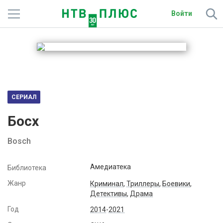
Войти
Телеканалы
Фильмы и сериалы
Спорт
СЕРИАЛ
Подписки
Босх
Радио
Bosch
Спутниковым абонентам
Амедиатека
Библиотека
О сайте
Жанр
Криминал
,
Триллеры
,
Боевики
,
Детективы
,
Драма
Активировать промокод
Год
2014
-
2021