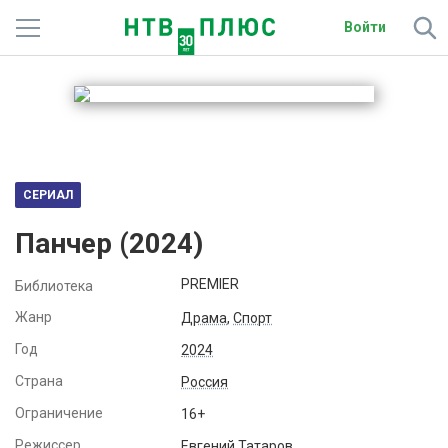
Войти
Телеканалы
Фильмы и сериалы
Спорт
СЕРИАЛ
Подписки
Панчер (2024)
Радио
PREMIER
Библиотека
Спутниковым абонентам
Жанр
Драма
,
Спорт
Год
2024
О сайте
Страна
Россия
Активировать промокод
Ограничение
16+
Режиссер
Евгений Татаров