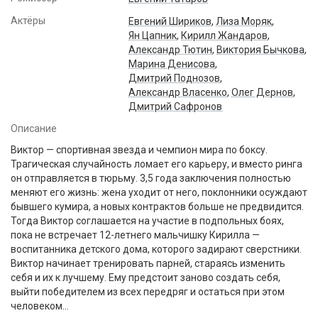
Актёры
Евгений Шириков
,
Лиза Моряк
,
Ян Цапник
,
Кирилл Жандаров
,
Александр Тютин
,
Виктория Бычкова
,
Марина Денисова
,
Дмитрий Поднозов
,
Александр Власенко
,
Олег Дернов
,
Дмитрий Сафронов
Описание
Виктор — спортивная звезда и чемпион мира по боксу.
Трагическая случайность ломает его карьеру, и вместо ринга
он отправляется в тюрьму. 3,5 года заключения полностью
меняют его жизнь: жена уходит от него, поклонники осуждают
бывшего кумира, а новых контрактов больше не предвидится.
Тогда Виктор соглашается на участие в подпольных боях,
пока не встречает 12-летнего мальчишку Кирилла —
воспитанника детского дома, которого задирают сверстники.
Виктор начинает тренировать парней, стараясь изменить
себя и их к лучшему. Ему предстоит заново создать себя,
выйти победителем из всех передряг и остаться при этом
человеком...