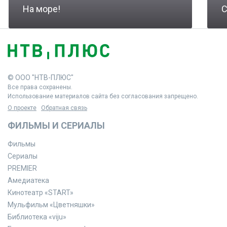
На море!
С
© ООО "НТВ-ПЛЮС"
Все права сохранены.
Использование материалов сайта без согласования запрещено.
О проекте
Обратная связь
ФИЛЬМЫ И СЕРИАЛЫ
Фильмы
Сериалы
PREMIER
Амедиатека
Кинотеатр «START»
Мульфильм «Цветняшки»
Библиотека «viju»