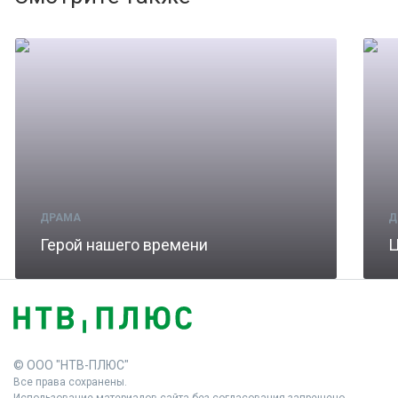
ДРАМА
Д
Герой нашего времени
Ц
© ООО "НТВ-ПЛЮС"
Все права сохранены.