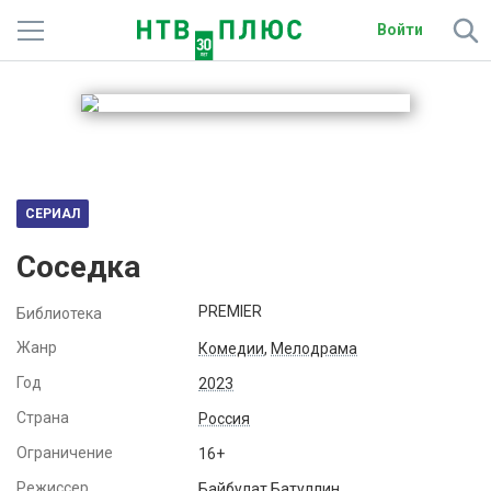
Войти
Телеканалы
Фильмы и сериалы
Спорт
СЕРИАЛ
Подписки
Соседка
Радио
PREMIER
Библиотека
Спутниковым абонентам
Жанр
Комедии
,
Мелодрама
Год
2023
О сайте
Страна
Россия
Активировать промокод
Ограничение
16+
Режиссер
Байбулат Батуллин