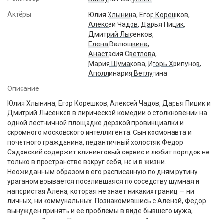
Актёры
Юлия Хлынина
,
Егор Корешков
,
Алексей Чадов
,
Дарья Пицик
,
Дмитрий Лысенков
,
Елена Валюшкина
,
Анастасия Светлова
,
Мария Шумакова
,
Игорь Хрипунов
,
Аполлинария Ветлугина
Описание
Юлия Хлынина, Егор Корешков, Алексей Чадов, Дарья Пицик и
Дмитрий Лысенков в лирической комедии о столкновении на
одной лестничной площадке дерзкой провинциалки и
скромного московского интеллигента. Сын космонавта и
почетного гражданина, педантичный холостяк Федор
Садовский содержит клининговый сервис и любит порядок не
только в пространстве вокруг себя, но и в жизни.
Неожиданным образом в его расписанную по дням рутину
ураганом врывается поселившаяся по соседству шумная и
напористая Алена, которая не знает никаких границ — ни
личных, ни коммунальных. Познакомившись с Аленой, Федор
вынужден принять и ее проблемы в виде бывшего мужа,