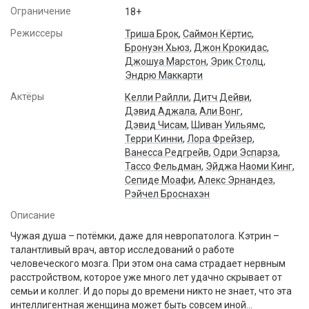
Ограничение
18+
Режиссеры
Триша Брок
,
Саймон Кёртис
,
Бронуэн Хьюз
,
Джон Крокидас
,
Джошуа Марстон
,
Эрик Столц
,
Эндрю Маккарти
Актёры
Келли Райлли
,
Дитч Дейви
,
Дэвид Аджала
,
Али Вонг
,
Дэвид Чисам
,
Шиван Уильямс
,
Терри Кинни
,
Лора Фрейзер
,
Ванесса Редгрейв
,
Одри Эспарза
,
Тассо Фельдман
,
Эйджа Наоми Кинг
,
Сепиде Моафи
,
Алекс Эрнандез
,
Рэйчел Броснахэн
Описание
Чужая душа – потёмки, даже для невропатолога. Кэтрин –
талантливый врач, автор исследований о работе
человеческого мозга. При этом она сама страдает нервным
расстройством, которое уже много лет удачно скрывает от
семьи и коллег. И до поры до времени никто не знает, что эта
интеллигентная женщина может быть совсем иной…