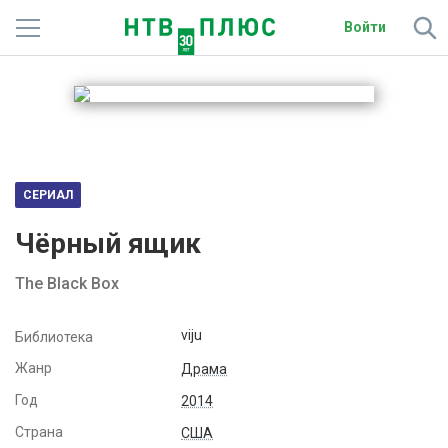
Войти
Телеканалы
Фильмы и сериалы
Спорт
СЕРИАЛ
Подписки
Чёрный ящик
Радио
The Black Box
Спутниковым абонентам
viju
Библиотека
О сайте
Жанр
Драма
Год
2014
Активировать промокод
Страна
США