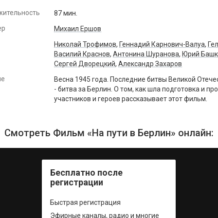
жительность
87 мин.
ер
Михаил Ершов
Николай Трофимов
,
Геннадий Карнович-Валуа
,
Ге
Василий Краснов
,
Антонина Шуранова
,
Юрий Башк
Сергей Дворецкий
,
Александр Захаров
ие
Весна 1945 года. Последние битвы Великой Отече
- битва за Берлин. О том, как шла подготовка и п
участников и героев рассказывает этот фильм.
Смотреть Фильм «На пути в Берлин» онлайн:
Бесплатно после
регистрации
Быстрая регистрация
Эфирные каналы, радио и многие