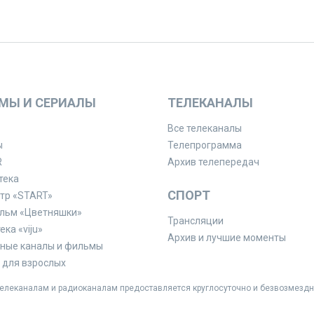
МЫ И СЕРИАЛЫ
ТЕЛЕКАНАЛЫ
Все телеканалы
ы
Телепрограмма
R
Архив телепередач
тека
СПОРТ
тр «START»
льм «Цветняшки»
Трансляции
ка «viju»
Архив и лучшие моменты
ные каналы и фильмы
для взрослых
леканалам и радиоканалам предоставляется круглосуточно и безвозмездн