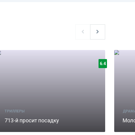
6.4
ТРИЛЛЕРЫ
ДРАМ
713-й просит посадку
Моло