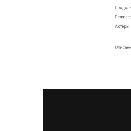
Продол
Режисс
Актёры
Описан