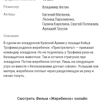
Режиссер
Владимир Фетин
Актёры
Евгений Матвеев
,
Леонид Пархоменко
,
Галина Карелина
,
Сергей Полежаев
,
Аркадий Трусов
Описание
В одном из эскадронов Красной Армии у лошади бойца
Трофима родился жеребенок. «Пристрелить!» — приказал
командир эскадрона. Но не поднялась у Трофима рука на
беззащитное животное. Так и остался стригунок при
эскадроне. Потом жеребенок отстал. Лишь на следующее
утро он вместе с белоказаками догнал «своих». Услышав зов
матери, жеребенок поплыл через разделяющую их реку и
начал тонуть...
Смотреть Фильм «Жеребенок» онлайн: