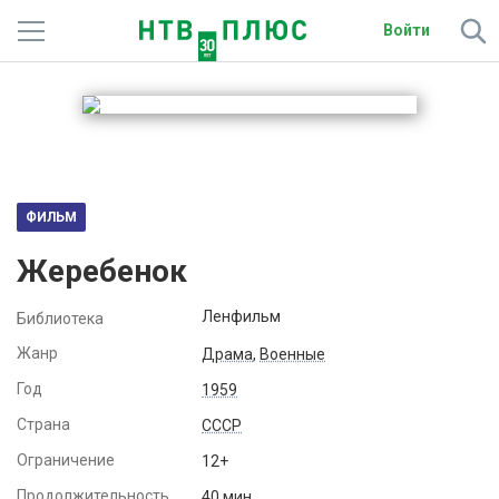
Войти
Телеканалы
Фильмы и сериалы
Спорт
ФИЛЬМ
Подписки
Жеребенок
Радио
Ленфильм
Библиотека
Спутниковым абонентам
Жанр
Драма
,
Военные
Год
1959
О сайте
Страна
СССР
Активировать промокод
Ограничение
12+
Продолжительность
40 мин.