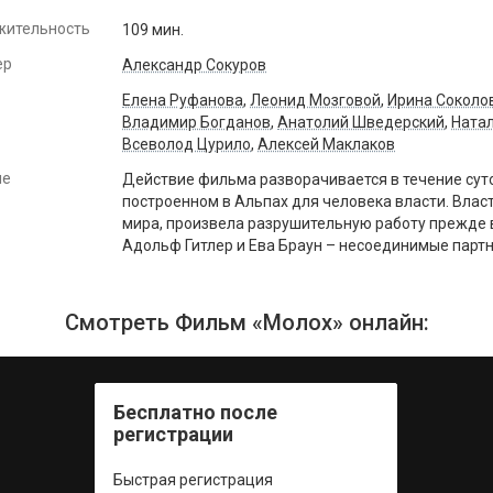
жительность
109 мин.
ер
Александр Сокуров
Елена Руфанова
,
Леонид Мозговой
,
Ирина Соколо
Владимир Богданов
,
Анатолий Шведерский
,
Натал
Всеволод Цурило
,
Алексей Маклаков
ие
Действие фильма разворачивается в течение суто
построенном в Альпах для человека власти. Влас
мира, произвела разрушительную работу прежде в
Адольф Гитлер и Ева Браун – несоединимые парт
Смотреть Фильм «Молох» онлайн:
Бесплатно после
регистрации
Быстрая регистрация