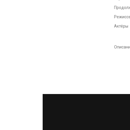
Продол
Режисс
Актёры
Описан