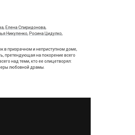
ва
,
Елена Спиридонова
,
ья Никуленко
,
Росина Цидулко
,
к в призрачном и неприступном доме,
ть, претендующая на покорение всего
сего над теми, кто ее олицетворял:
неры любовной драмы.