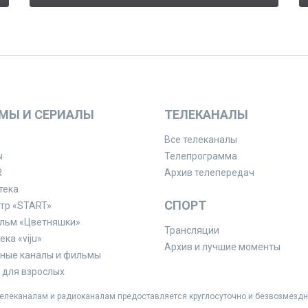
МЫ И СЕРИАЛЫ
ТЕЛЕКАНАЛЫ
Все телеканалы
ы
Телепрограмма
R
Архив телепередач
тека
СПОРТ
тр «START»
льм «Цветняшки»
Трансляции
ка «viju»
Архив и лучшие моменты
ные каналы и фильмы
для взрослых
леканалам и радиоканалам предоставляется круглосуточно и безвозмездн