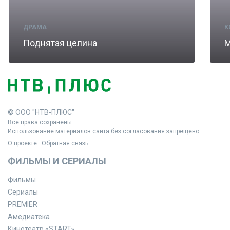
ДРАМА
К
Поднятая целина
М
© ООО "НТВ-ПЛЮС"
Все права сохранены.
Использование материалов сайта без согласования запрещено.
О проекте
Обратная связь
ФИЛЬМЫ И СЕРИАЛЫ
Фильмы
Сериалы
PREMIER
Амедиатека
Кинотеатр «START»