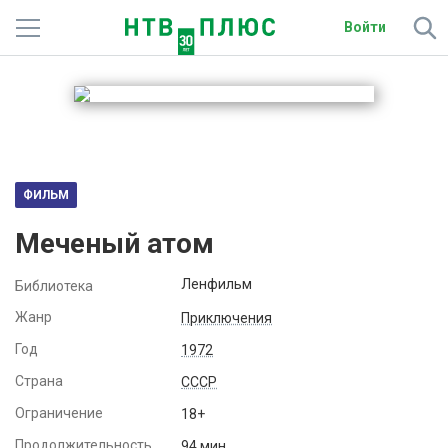
Войти
Телеканалы
Фильмы и сериалы
Спорт
ФИЛЬМ
Подписки
Меченый атом
Радио
Ленфильм
Библиотека
Спутниковым абонентам
Жанр
Приключения
Год
1972
О сайте
Страна
СССР
Активировать промокод
Ограничение
18+
Продолжительность
94 мин.