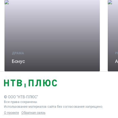
ДРАМА
Р
Бонус
А
© ООО "НТВ-ПЛЮС"
Все права сохранены.
Использование материалов сайта без согласования запрещено.
О проекте
Обратная связь