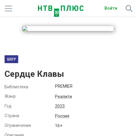
Войти
Телеканалы
Фильмы и сериалы
Спорт
ШОУ
Подписки
Сердце Клавы
Радио
PREMIER
Библиотека
Спутниковым абонентам
Жанр
Реалити
Год
2023
О сайте
Страна
Россия
Активировать промокод
Ограничение
16+
Описание