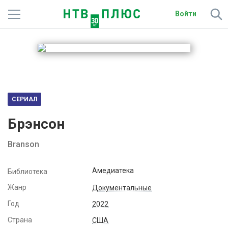
Войти
Телеканалы
Фильмы и сериалы
Спорт
СЕРИАЛ
Подписки
Брэнсон
Радио
Branson
Спутниковым абонентам
Амедиатека
Библиотека
О сайте
Жанр
Документальные
Год
2022
Активировать промокод
Страна
США