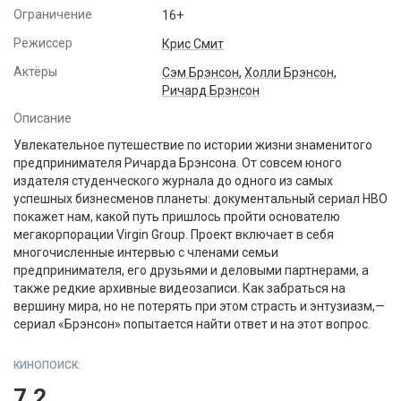
Ограничение
16+
Режиссер
Крис Смит
Актёры
Сэм Брэнсон
,
Холли Брэнсон
,
Ричард Брэнсон
Описание
Увлекательное путешествие по истории жизни знаменитого
предпринимателя Ричарда Брэнсона. От совсем юного
издателя студенческого журнала до одного из самых
успешных бизнесменов планеты: документальный сериал HBO
покажет нам, какой путь пришлось пройти основателю
мегакорпорации Virgin Group. Проект включает в себя
многочисленные интервью с членами семьи
предпринимателя, его друзьями и деловыми партнерами, а
также редкие архивные видеозаписи. Как забраться на
вершину мира, но не потерять при этом страсть и энтузиазм,—
сериал «Брэнсон» попытается найти ответ и на этот вопрос.
КИНОПОИСК:
7.2