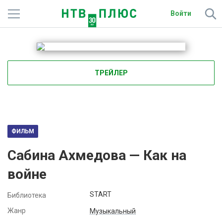
Войти
Телеканалы
Фильмы и сериалы
ТРЕЙЛЕР
Спорт
Подписки
Радио
ФИЛЬМ
Сабина Ахмедова — Как на
Спутниковым абонентам
войне
О сайте
START
Библиотека
Активировать промокод
Жанр
Музыкальный