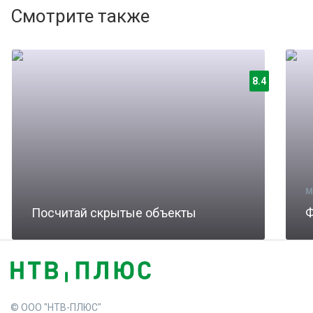
Смотрите также
8.4
М
Посчитай скрытые объекты
Ф
© ООО "НТВ-ПЛЮС"