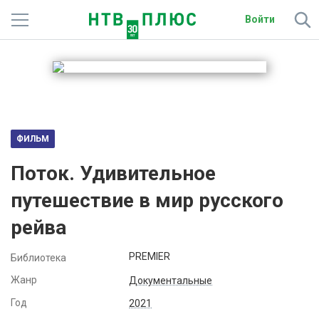
Войти
Телеканалы
Фильмы и сериалы
Спорт
ФИЛЬМ
Подписки
Поток. Удивительное
Радио
путешествие в мир русского
рейва
Спутниковым абонентам
О сайте
PREMIER
Библиотека
Жанр
Документальные
Активировать промокод
Год
2021