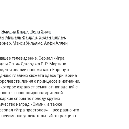
,
Эмилия Кларк
,
Лина Хиди
,
ен
,
Мишель Фэйрли
,
Эйден Гиллен
,
ернер
,
Мэйси Уильямс
,
Алфи Аллен
,
ившее телевидение. Сериал «Игра
да и Огня» Джорджа Р. Р. Мартина.
е, чьи реалии напоминают Европу в
однако главных сюжета здесь три: война
олевств, линия о принцессе в изгнании,
 которое охраняет земли от нападений с
щностью, провоцировал зрителей
аркие споры по поводу крутых
ичество наград «Эмми», а также
ериал «Игра престолов» — все равно что
 неизменно увлекательный аттракцион.