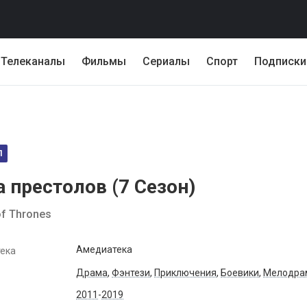
Телеканалы
Фильмы
Сериалы
Спорт
Подписки
Л
а престолов (
7
Сезон)
f Thrones
Амедиатека
ека
Драма
,
Фэнтези
,
Приключения
,
Боевики
,
Мелодра
2011
-
2019