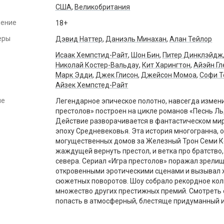
США
,
Великобритания
чение
18+
еры
Дэвид Наттер
,
Даниэль Минахан
,
Алан Тейлор
Исаак Хемпстид-Райт
,
Шон Бин
,
Питер Динклэйдж
Николай Костер-Вальдау
,
Кит Харингтон
,
Айэйн Гл
Марк Эдди
,
Джек Глисон
,
Джейсон Момоа
,
Софи Т
Айзек Хемпстед-Райт
ие
Легендарное эпическое полотно, навсегда измен
престолов» построен на цикле романов «Песнь Ль
Действие разворачивается в фантастическом мир
эпоху Средневековья. Эта история многогранна, 
могущественных домов за Железный Трон Семи Кор
жаждущей вернуть престол, и ветка про братство,
севера. Сериал «Игра престолов» поражал зрели
откровенными эротическими сценами и вызывал ж
сюжетных поворотов. Шоу собрало рекордное кол
множество других престижных премий. Смотреть с
попасть в атмосферный, блестяще придуманный и