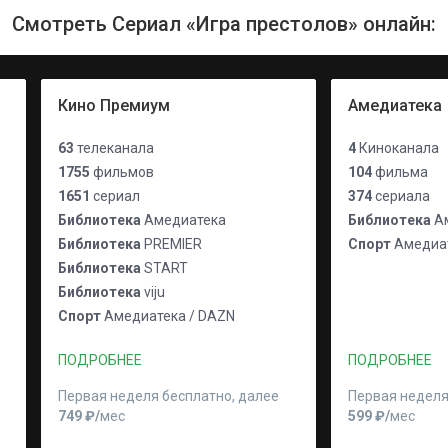
Смотреть Сериал «Игра престолов» онлайн:
Кино Премиум
Амедиатека
63
телеканала
4
Киноканала
1755
фильмов
104
фильма
1651
сериал
374
сериала
Библиотека
Амедиатека
Библиотека
Ам
Библиотека
PREMIER
Спорт
Амедиат
Библиотека
START
Библиотека
viju
Спорт
Амедиатека / DAZN
ПОДРОБНЕЕ
ПОДРОБНЕЕ
Первая неделя бесплатно, далее
Первая неделя
749 ₽⁠/⁠
мес
599 ₽⁠/⁠
мес