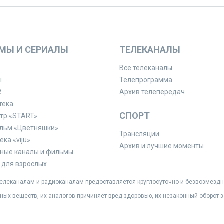
МЫ И СЕРИАЛЫ
ТЕЛЕКАНАЛЫ
Все телеканалы
ы
Телепрограмма
R
Архив телепередач
тека
СПОРТ
тр «START»
льм «Цветняшки»
Трансляции
ка «viju»
Архив и лучшие моменты
ные каналы и фильмы
для взрослых
леканалам и радиоканалам предоставляется круглосуточно и безвозмездн
ных веществ, их аналогов причиняет вред здоровью, их незаконный оборот