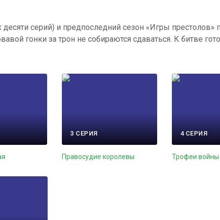
десяти серий) и предпоследний сезон «Игры престолов» 
авой гонки за трон не собираются сдаваться. К битве гот
3 СЕРИЯ
4 СЕРИЯ
ая
Правосудие королевы
Трофеи войны