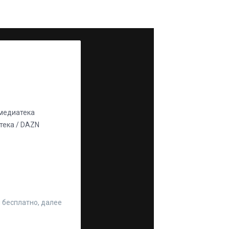
едиатека
ека / DAZN
 бесплатно, далее