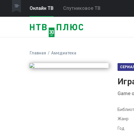
Онлайн ТВ
Спутниковое ТВ
Главная
Амедиатека
СЕРИА
Игр
Game o
Библиот
Жанр
Год